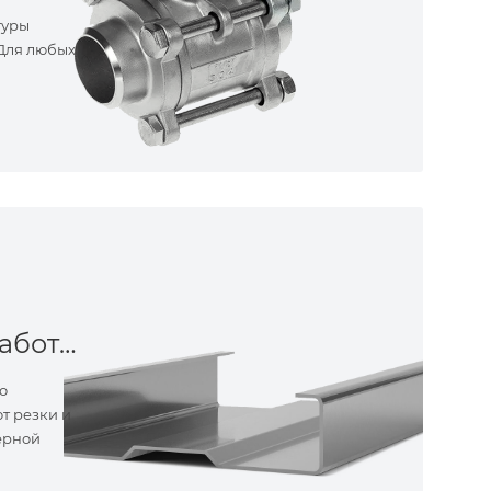
туры
 Для любых
Металлообработка
о
т резки и
ерной
ные