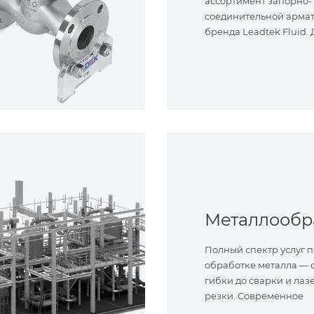
ассортимент запорно-
соединительной арма
бренда Leadtek Fluid.
задач.
Полный спектр услуг п
обработке металла — о
гибки до сварки и лаз
резки. Современное
оборудование и опыт