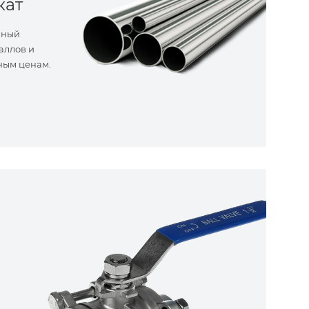
кат
нный
аллов и
ным ценам.