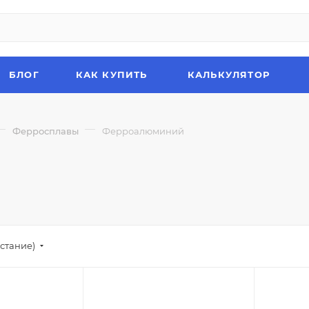
БЛОГ
КАК КУПИТЬ
КАЛЬКУЛЯТОР
—
—
Ферросплавы
Ферроалюминий
стание)