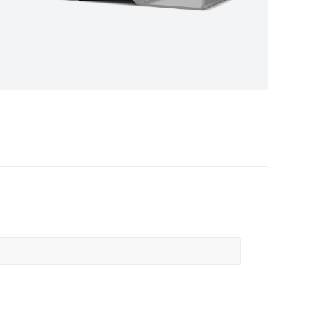
ные
ем самые