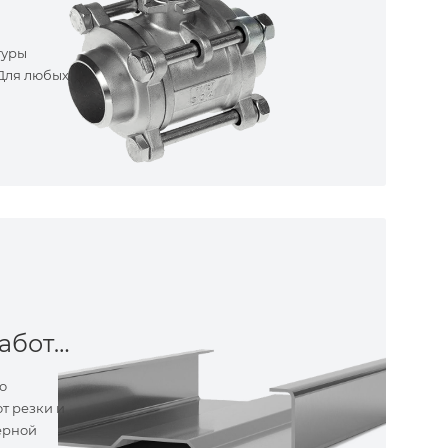
туры
 Для любых
Металлообработка
о
т резки и
ерной