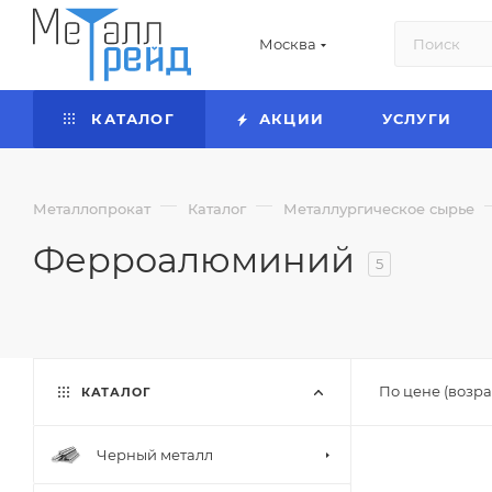
Москва
КАТАЛОГ
АКЦИИ
УСЛУГИ
—
—
Металлопрокат
Каталог
Металлургическое сырье
Ферроалюминий
5
По цене (возра
КАТАЛОГ
Черный металл