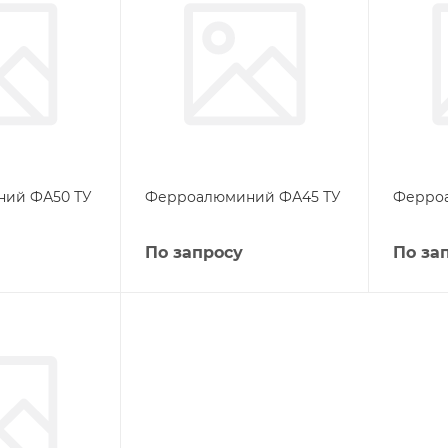
ий ФА50 ТУ
Ферроалюминий ФА45 ТУ
Ферро
По запросу
По за