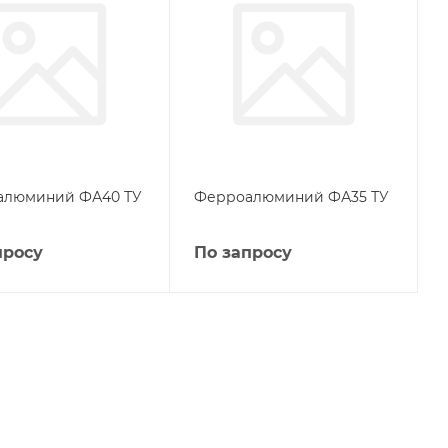
алюминий ФА40 ТУ
Ферроалюминий ФА35 ТУ
просу
По запросу