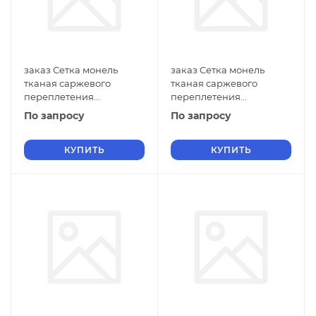
заказ Сетка монель
заказ Сетка монель
тканая саржевого
тканая саржевого
переплетения
переплетения
двусторонняя
двусторонняя
По запросу
По запросу
фильтровая 0,8х0,3 мм
фильтровая 0,8х0,2 мм
ГОСТ 2715-75 нулевые
ГОСТ 2715-75 нулевые
ячейки
КУПИТЬ
ячейки
КУПИТЬ