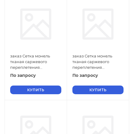
заказ Сетка монель
заказ Сетка монель
тканая саржевого
тканая саржевого
переплетения
переплетения
двусторонняя
двусторонняя
По запросу
По запросу
фильтровая 0,7х0,3 мм
фильтровая 0,7х0,2 мм
ГОСТ 2715-75 нулевые
ГОСТ 2715-75 нулевые
ячейки
КУПИТЬ
ячейки
КУПИТЬ