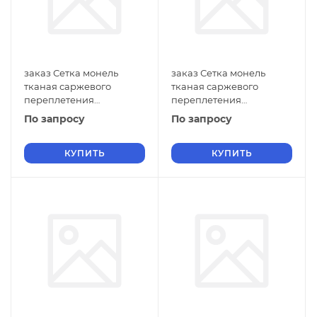
заказ Сетка монель
заказ Сетка монель
тканая саржевого
тканая саржевого
переплетения
переплетения
прядковая фильтровая
двусторонняя
По запросу
По запросу
0,18х0,12 мм ГОСТ 2715-75
фильтровая 1х0,6 мм
нулевые ячейки
ГОСТ 2715-75 нулевые
КУПИТЬ
ячейки
КУПИТЬ