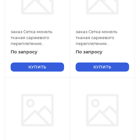
заказ Сетка монель
заказ Сетка монель
тканая саржевого
тканая саржевого
переплетения
переплетения
двусторонняя
двусторонняя
По запросу
По запросу
фильтровая 0,9х0,5 мм
фильтровая 0,9х0,4 мм
ГОСТ 2715-75 нулевые
ГОСТ 2715-75 нулевые
ячейки
КУПИТЬ
ячейки
КУПИТЬ