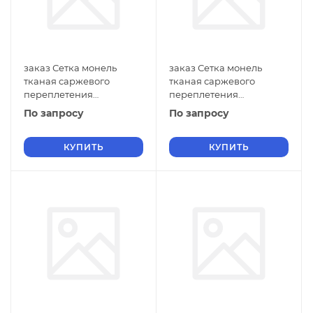
заказ Сетка монель
заказ Сетка монель
тканая саржевого
тканая саржевого
переплетения
переплетения
двусторонняя
двусторонняя
По запросу
По запросу
фильтровая 0,7х0,18 мм
фильтровая 0,7х0,16 мм
ГОСТ 2715-75 нулевые
ГОСТ 2715-75 нулевые
ячейки
КУПИТЬ
ячейки
КУПИТЬ