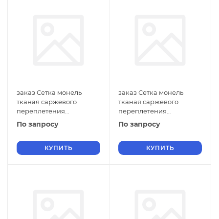
заказ Сетка монель
заказ Сетка монель
тканая саржевого
тканая саржевого
переплетения
переплетения
двусторонняя
двусторонняя
По запросу
По запросу
фильтровая 0,8х0,5 мм
фильтровая 0,8х0,4 мм
ГОСТ 2715-75 нулевые
ГОСТ 2715-75 нулевые
ячейки
КУПИТЬ
ячейки
КУПИТЬ