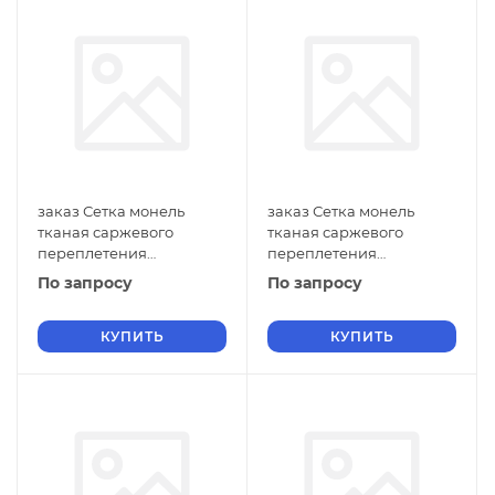
заказ Сетка монель
заказ Сетка монель
тканая саржевого
тканая саржевого
переплетения
переплетения
двусторонняя
двусторонняя
По запросу
По запросу
фильтровая 1х0,14 мм
фильтровая 0,9х0,6 мм
ГОСТ 2715-75 нулевые
ГОСТ 2715-75 нулевые
ячейки
КУПИТЬ
ячейки
КУПИТЬ