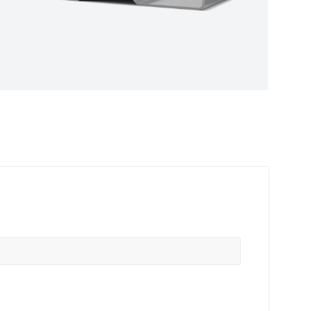
ные
ем самые