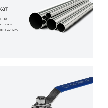
кат
нный
аллов и
ным ценам.