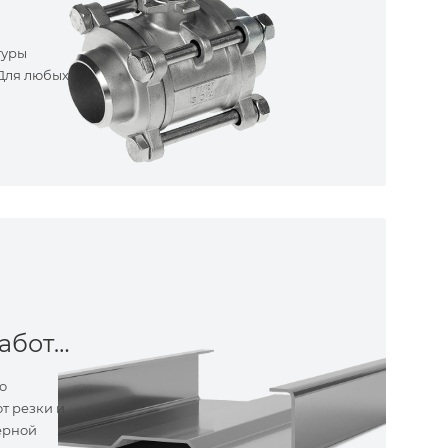
туры
 Для любых
Металлообработка
о
т резки и
ерной