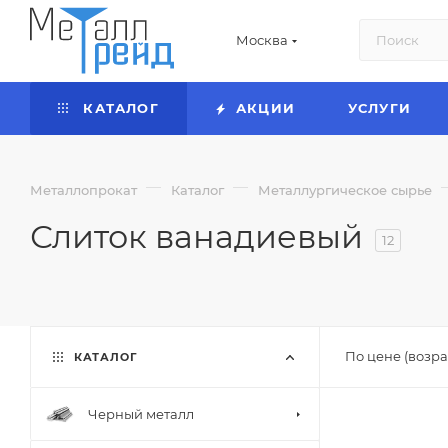
Москва
КАТАЛОГ
АКЦИИ
УСЛУГИ
—
—
Металлопрокат
Каталог
Металлургическое сырье
Слиток ванадиевый
12
По цене (возра
КАТАЛОГ
Черный металл