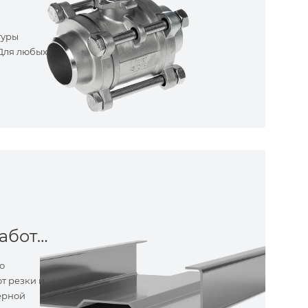
туры
 Для любых
Металлообработка
о
т резки и
ерной