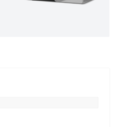
ные
ем самые