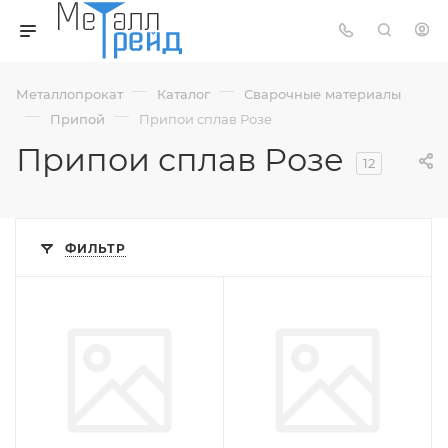
—
—
Металлопрокат
Каталог
Сварочные материалы
—
—
Припой
Припои сплав Розе
Припои сплав Розе
12
ФИЛЬТР