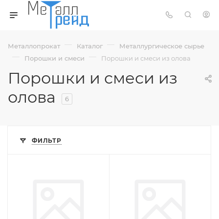
—
—
Металлопрокат
Каталог
Металлургическое сырье
—
—
Порошки и смеси
Порошки и смеси из олова
Порошки и смеси из
олова
6
ФИЛЬТР