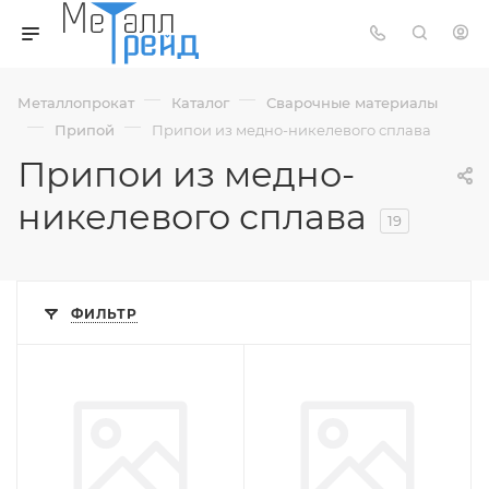
—
—
Металлопрокат
Каталог
Сварочные материалы
—
—
Припой
Припои из медно-никелевого сплава
Припои из медно-
никелевого сплава
19
ФИЛЬТР