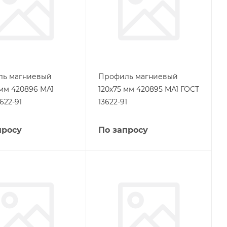
ль магниевый
Профиль магниевый
 мм 420896 МА1
120х75 мм 420895 МА1 ГОСТ
622-91
13622-91
просу
По запросу