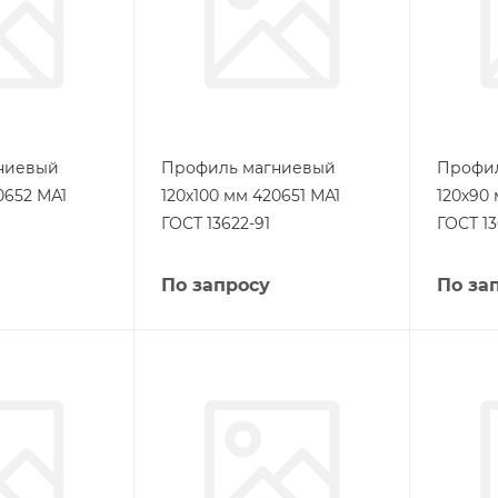
ниевый
Профиль магниевый
Профи
0652 МА1
120х100 мм 420651 МА1
120х90
ГОСТ 13622-91
ГОСТ 13
По запросу
По за