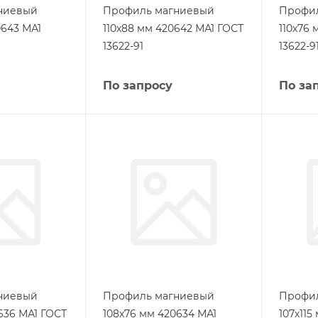
ниевый
Профиль магниевый
Профи
0643 МА1
110х88 мм 420642 МА1 ГОСТ
110х76
13622-91
13622-9
По запросу
По за
ниевый
Профиль магниевый
Профи
636 МА1 ГОСТ
108х76 мм 420634 МА1
107х115