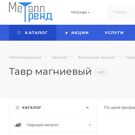
Москва
КАТАЛОГ
АКЦИИ
УСЛУГИ
—
—
—
Металлопрокат
Каталог
Фасонный прокат
Тавр
Тавр магниевый
650
По цене (возра
КАТАЛОГ
Черный металл