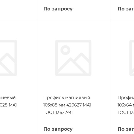
По запросу
По за
ниевый
Профиль магниевый
Профи
628 МА1
103х88 мм 420627 МА1
103х64
ГОСТ 13622-91
ГОСТ 13
По запросу
По за