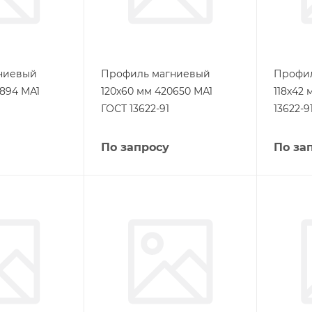
ниевый
Профиль магниевый
Профи
0894 МА1
120х60 мм 420650 МА1
118х42
ГОСТ 13622-91
13622-9
По запросу
По за