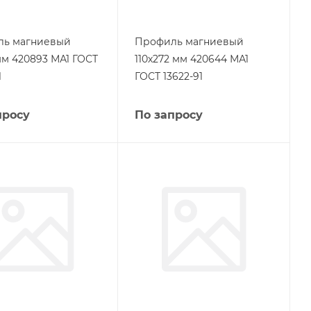
ль магниевый
Профиль магниевый
мм 420893 МА1 ГОСТ
110х272 мм 420644 МА1
1
ГОСТ 13622-91
просу
По запросу