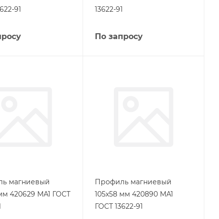
622-91
13622-91
просу
По запросу
ль магниевый
Профиль магниевый
 мм 420629 МА1 ГОСТ
105х58 мм 420890 МА1
1
ГОСТ 13622-91