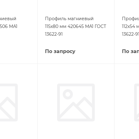
ниевый
Профиль магниевый
Профи
2506 МА1
115х80 мм 420645 МА1 ГОСТ
112х54 
13622-91
13622-9
По запросу
По за