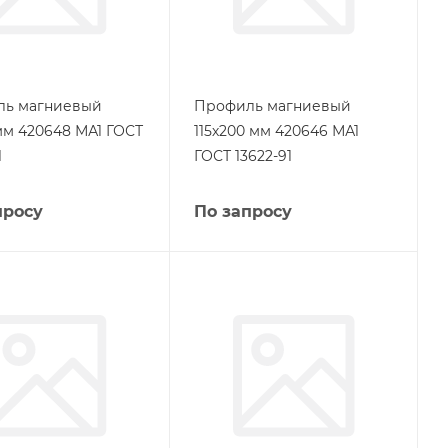
ль магниевый
Профиль магниевый
 мм 420648 МА1 ГОСТ
115х200 мм 420646 МА1
1
ГОСТ 13622-91
просу
По запросу