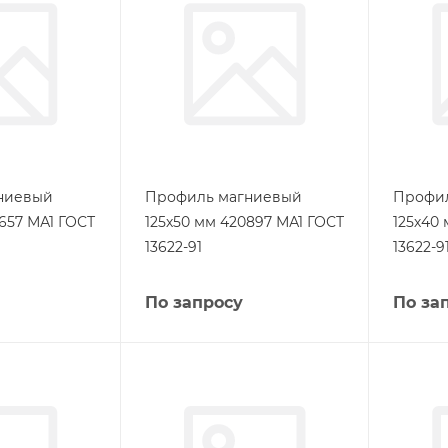
ниевый
Профиль магниевый
Профи
657 МА1 ГОСТ
125х50 мм 420897 МА1 ГОСТ
125х40
13622-91
13622-9
По запросу
По за