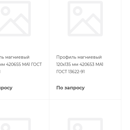
ль магниевый
Профиль магниевый
 мм 420655 МА1 ГОСТ
120х135 мм 420653 МА1
1
ГОСТ 13622-91
просу
По запросу