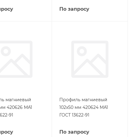
просу
По запросу
ль магниевый
Профиль магниевый
 мм 420626 МА1
102х50 мм 420624 МА1
622-91
ГОСТ 13622-91
просу
По запросу