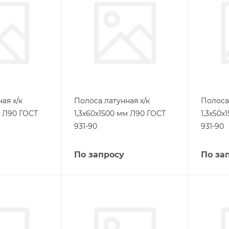
ая х/к
Полоса латунная х/к
Полоса 
м Л90 ГОСТ
1,3х60х1500 мм Л90 ГОСТ
1,3х50х
931-90
931-90
По запросу
По за