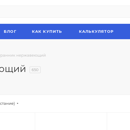
БЛОГ
КАК КУПИТЬ
КАЛЬКУЛЯТОР
гранник нержавеющий
еющий
650
стание)