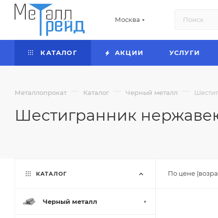
Москва
КАТАЛОГ
АКЦИИ
УСЛУГИ
—
—
—
Металлопрокат
Каталог
Черный металл
Шести
Шестигранник нержав
По цене (возра
КАТАЛОГ
Черный металл