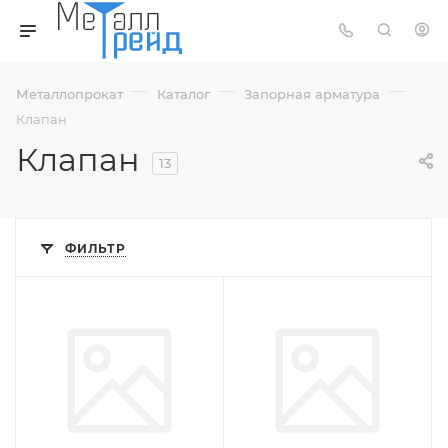
—
—
—
Металлопрокат
Каталог
Запорная арматура
Клапан
Клапан
13
ФИЛЬТР