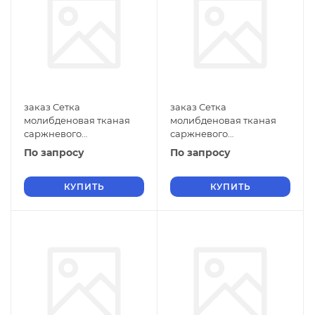
заказ Сетка
заказ Сетка
молибденовая тканая
молибденовая тканая
саржневого
саржневого
переплетения 0,55 мм
переплетения 0,55 мм
По запросу
По запросу
ГОСТ 2715-75 с
ГОСТ 2715-75 с
квадратными ячейками
квадратными ячейками
0,6х0,6
КУПИТЬ
0,55х0,55
КУПИТЬ