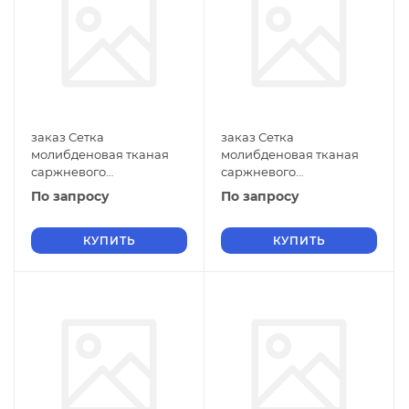
заказ Сетка
заказ Сетка
молибденовая тканая
молибденовая тканая
саржневого
саржневого
переплетения 0,55 мм
переплетения 0,55 мм
По запросу
По запросу
ГОСТ 2715-75 с
ГОСТ 2715-75 с
квадратными ячейками
квадратными ячейками
0,22х0,22
КУПИТЬ
0,2х0,2
КУПИТЬ