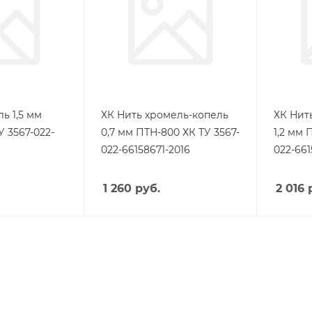
ь 1,5 мм
ХК Нить хромель-копель
ХК Нит
 3567-022-
0,7 мм ПТН-800 ХК ТУ 3567-
1,2 мм 
022-66158671-2016
022-661
1 260
руб.
2 016
р