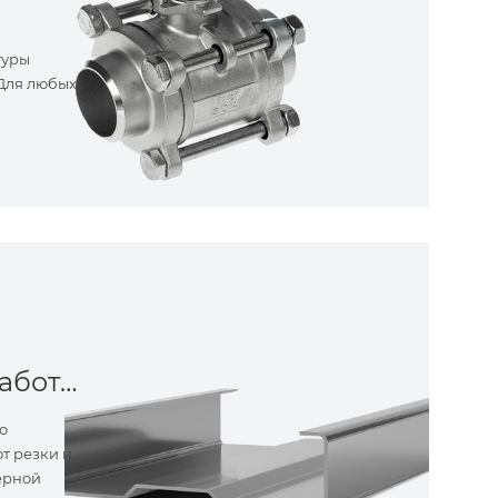
туры
 Для любых
Металлообработка
о
т резки и
ерной