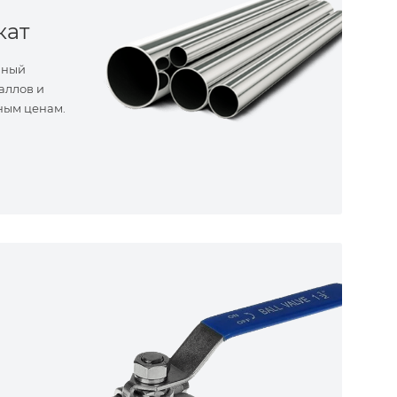
кат
нный
аллов и
ным ценам.