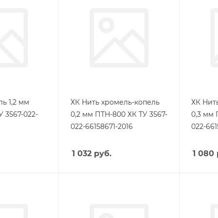
ь 1,2 мм
ХК Нить хромель-копель
ХК Нит
 3567-022-
0,2 мм ПТН-800 ХК ТУ 3567-
0,3 мм 
022-66158671-2016
022-661
1 032
руб.
1 080