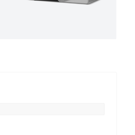
ные
ем самые