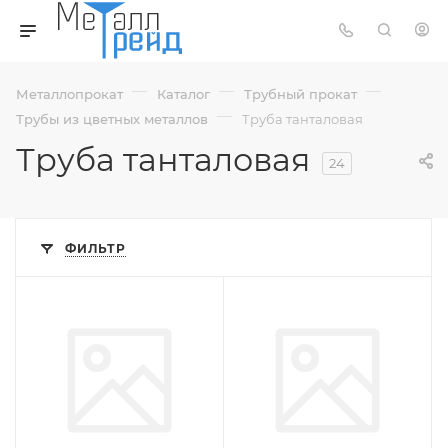
—
—
—
Металлопрокат
Каталог
Трубный прокат
—
Трубы из цветных металлов
Труба танталовая
Труба танталовая
24
ФИЛЬТР