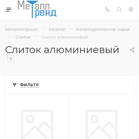
—
—
Металлопрокат
Каталог
Металлургическое сырье
—
—
Слитки
Слиток алюминиевый
Слиток алюминиевый
8
ФИЛЬТР