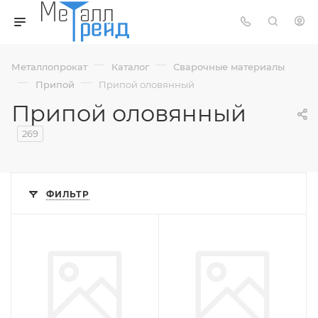
—
—
Металлопрокат
Каталог
Сварочные материалы
—
—
Припой
Припой оловянный
Припой оловянный
269
ФИЛЬТР