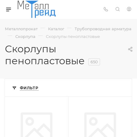
—
—
Металлопрокат
Каталог
Трубопроводная арматура
—
—
Скорлупа
Скорлупы пенопластовые
Скорлупы
пенопластовые
650
ФИЛЬТР