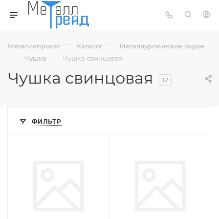
—
—
Металлопрокат
Каталог
Металлургическое сырье
—
—
Чушка
Чушка свинцовая
Чушка свинцовая
12
ФИЛЬТР