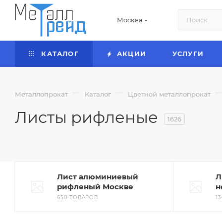
Москва
КАТАЛОГ
АКЦИИ
УСЛУГИ
—
—
Металлопрокат
Каталог
Цветной металлопрокат
Листы рифленые
1626
Лист алюминиевый
Л
рифленый Москве
н
650 ТОВАРОВ
1