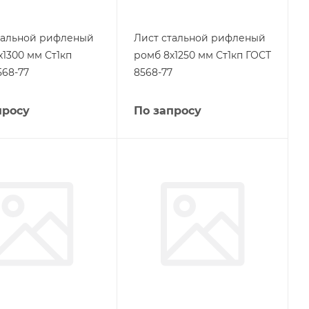
тальной рифленый
Лист стальной рифленый
х1300 мм Ст1кп
ромб 8х1250 мм Ст1кп ГОСТ
568-77
8568-77
просу
По запросу