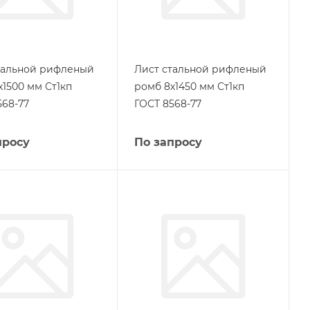
тальной рифленый
Лист стальной рифленый
х1500 мм Ст1кп
ромб 8х1450 мм Ст1кп
568-77
ГОСТ 8568-77
просу
По запросу