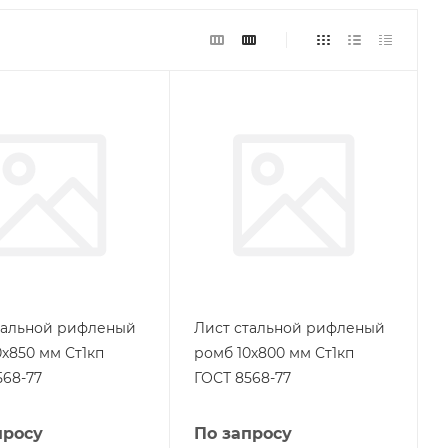
тальной рифленый
Лист стальной рифленый
0х850 мм Ст1кп
ромб 10х800 мм Ст1кп
568-77
ГОСТ 8568-77
просу
По запросу