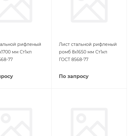
тальной рифленый
Лист стальной рифленый
х1700 мм Ст1кп
ромб 8х1650 мм Ст1кп
568-77
ГОСТ 8568-77
просу
По запросу