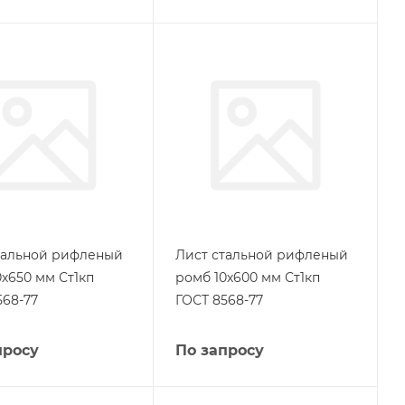
тальной рифленый
Лист стальной рифленый
0х650 мм Ст1кп
ромб 10х600 мм Ст1кп
568-77
ГОСТ 8568-77
просу
По запросу