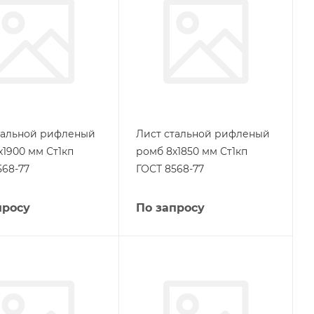
тальной рифленый
Лист стальной рифленый
х1900 мм Ст1кп
ромб 8х1850 мм Ст1кп
568-77
ГОСТ 8568-77
просу
По запросу