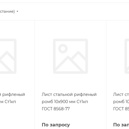
стание)
ой рифленый
Лист стальной рифленый
Лист с
м Ст1кп
ромб 10х900 мм Ст1кп
ромб 1
ГОСТ 8568-77
ГОСТ 8
По запросу
По за