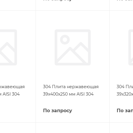
ержавеющая
304 Плита нержавеющая
304 Пл
 AISI 304
39х400х250 мм AISI 304
39х320х
По запросу
По за