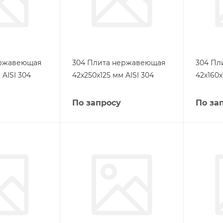
ержавеющая
304 Плита нержавеющая
304 Пл
 AISI 304
42х250х125 мм AISI 304
42х160х
По запросу
По за