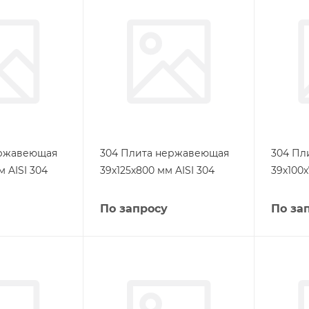
ержавеющая
304 Плита нержавеющая
304 Пл
м AISI 304
39х125х800 мм AISI 304
39х100х
По запросу
По за