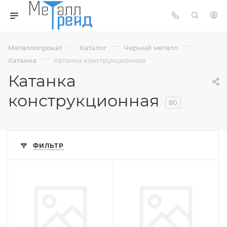
—
—
—
Металлопрокат
Каталог
Черный металл
—
Катанка
Катанка конструкционная
Катанка
конструкционная
80
ФИЛЬТР