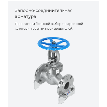
Запорно-соединительная
арматура
Предлагаем большой выбор товаров этой
категории разных производителей.