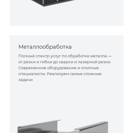
Металлообработка
Полный спектр услуг по обработке металла —
от резки и гибки до сварки и лазерной резки.
Современное оборудование и опытные
специалисты. Реализуем самые сложные
задачи.