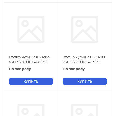
Втулка чугунная 60х195
Втулка чугунная 500х180
мм СЧ20 ГОСТ 4832-95
мм СЧ20 ГОСТ 4832-95
По запросу
По запросу
КУПИТЬ
КУПИТЬ