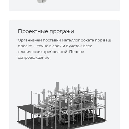
Проектные продажи
Организуем поставки металлопроката под ваш
проект — точно в срок и с учётом всех
технических требований. Полное
сопровождение!