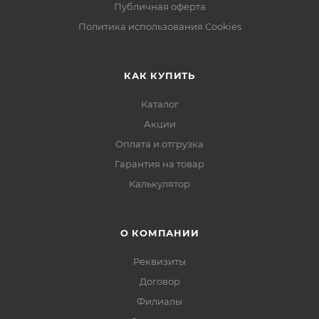
Публичная оферта
Политика использования Cookies
КАК КУПИТЬ
Каталог
Акции
Оплата и отгрузка
Гарантия на товар
Калькулятор
О КОМПАНИИ
Реквизиты
Договор
Филиалы