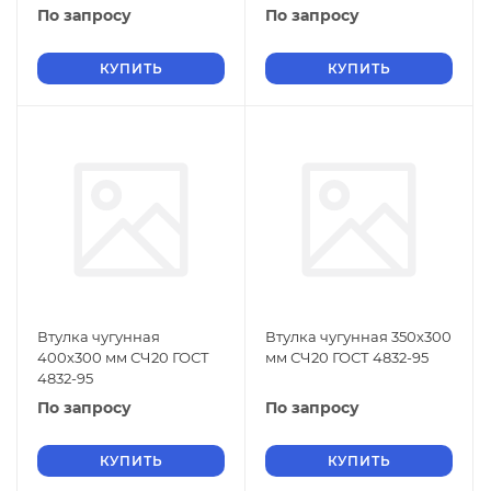
По запросу
По запросу
КУПИТЬ
КУПИТЬ
Втулка чугунная
Втулка чугунная 350х300
400х300 мм СЧ20 ГОСТ
мм СЧ20 ГОСТ 4832-95
4832-95
По запросу
По запросу
КУПИТЬ
КУПИТЬ