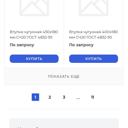
Втулка чугунная 450х180
Втулка чугунная 400х180
мм СЧ20 ГОСТ 4832-95
мм СЧ20 ГОСТ 4832-95
По запросу
По запросу
КУПИТЬ
КУПИТЬ
ПОКАЗАТЬ ЕЩЕ
1
2
3
11