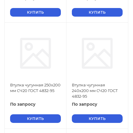
КУПИТЬ
КУПИТЬ
Втулка чугунная 250х200
Втулка чугунная
мм СЧ20 ГОСТ 4832-95
240х200 мм СЧ20 ГОСТ
4832-95
По запросу
По запросу
КУПИТЬ
КУПИТЬ