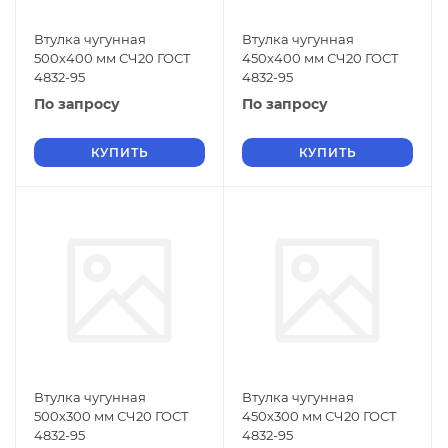
Втулка чугунная
Втулка чугунная
500х400 мм СЧ20 ГОСТ
450х400 мм СЧ20 ГОСТ
4832-95
4832-95
По запросу
По запросу
КУПИТЬ
КУПИТЬ
Втулка чугунная
Втулка чугунная
500х300 мм СЧ20 ГОСТ
450х300 мм СЧ20 ГОСТ
4832-95
4832-95