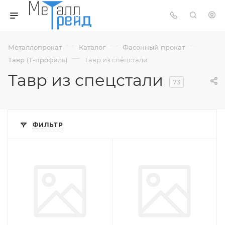
—
—
—
Металлопрокат
Каталог
Фасонный прокат
—
Тавр (Т-профиль)
Тавр из спецстали
Тавр из спецстали
73
ФИЛЬТР