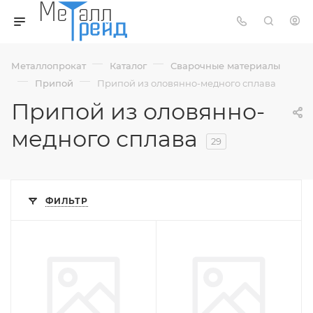
—
—
Металлопрокат
Каталог
Сварочные материалы
—
—
Припой
Припой из оловянно-медного сплава
Припой из оловянно-
медного сплава
29
ФИЛЬТР