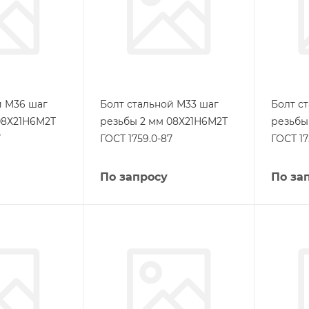
й М36 шаг
Болт стальной М33 шаг
Болт с
08Х21Н6М2Т
резьбы 2 мм 08Х21Н6М2Т
резьбы
7
ГОСТ 1759.0-87
ГОСТ 17
По запросу
По за