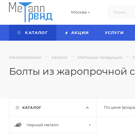
Москва
КАТАЛОГ
АКЦИИ
УСЛУГИ
—
—
—
Металлопрокат
Каталог
Метизная продукция
Б
Болты из жаропрочной с
По цене (возра
КАТАЛОГ
Черный металл