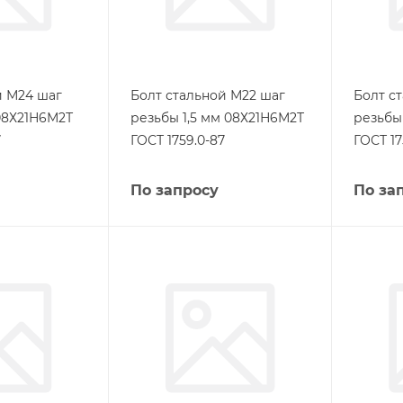
й М24 шаг
Болт стальной М22 шаг
Болт с
08Х21Н6М2Т
резьбы 1,5 мм 08Х21Н6М2Т
резьбы
7
ГОСТ 1759.0-87
ГОСТ 17
По запросу
По за