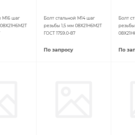
й М16 шаг
Болт стальной М14 шаг
Болт с
м 08Х21Н6М2Т
резьбы 1,5 мм 08Х21Н6М2Т
резьбы 
7
ГОСТ 1759.0-87
08Х21Н
По запросу
По за