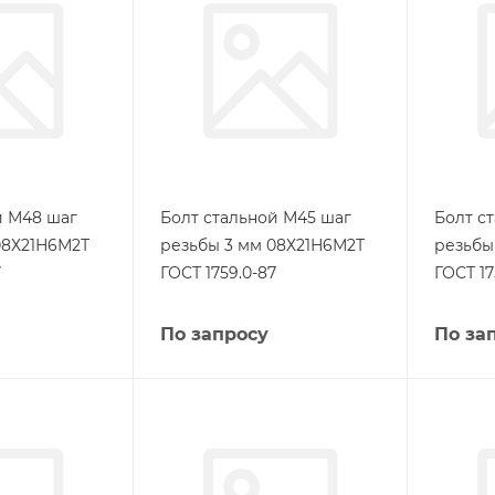
й М48 шаг
Болт стальной М45 шаг
Болт с
08Х21Н6М2Т
резьбы 3 мм 08Х21Н6М2Т
резьбы
7
ГОСТ 1759.0-87
ГОСТ 17
По запросу
По за