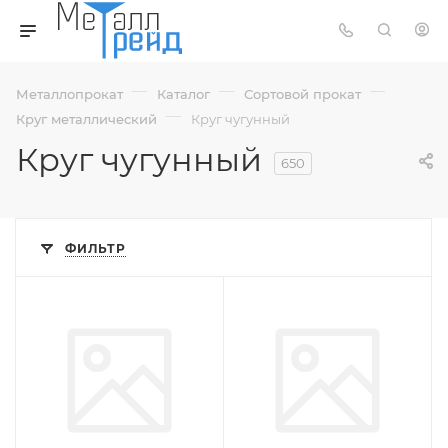
—
—
—
Металлопрокат
Каталог
Сортовой прокат
—
Круг металлический
Круг чугунный
Круг чугунный
650
ФИЛЬТР