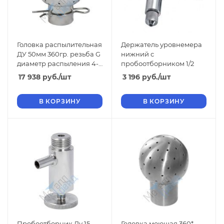
Головка распылительная
Держатель уровнемера
ДУ 50мм 360гр. резьба G
нижний с
диаметр распыления 4-
пробоотборником 1/2
5мм нержавеющая
17 938
руб.
/шт
3 196
руб.
/шт
В КОРЗИНУ
В КОРЗИНУ
Пробоотборник Ду 15
Головка моющая 360*