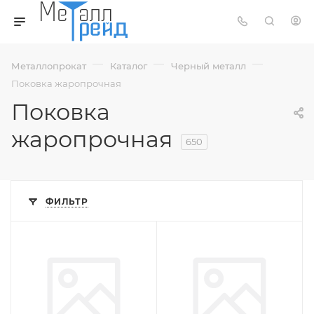
—
—
—
Металлопрокат
Каталог
Черный металл
Поковка жаропрочная
Поковка
жаропрочная
650
ФИЛЬТР