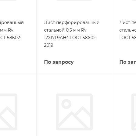
ированный
Лист перфорированный
Лист п
 мм Rv
стальной 0,5 мм Rv
стально
СТ 58602-
12Х17Г9АН4 ГОСТ 58602-
ГОСТ 5
2019
По запросу
По за