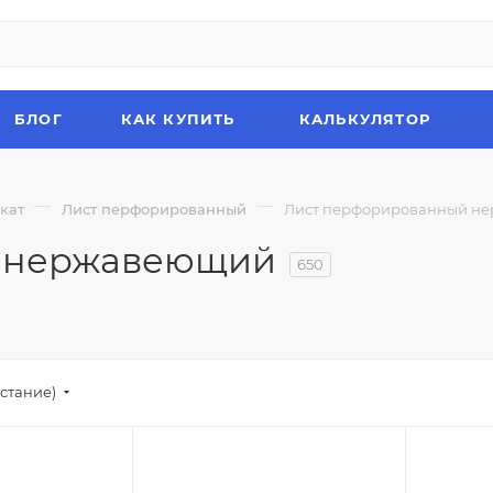
БЛОГ
КАК КУПИТЬ
КАЛЬКУЛЯТОР
—
—
кат
Лист перфорированный
Лист перфорированный н
й нержавеющий
650
стание)