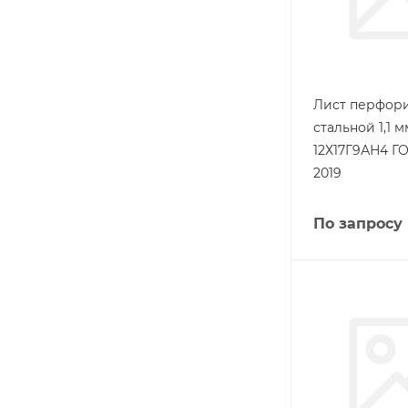
Лист перфор
стальной 1,1 м
12Х17Г9АН4 ГО
2019
По запросу