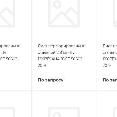
ированный
Лист перфорированный
Лист п
 Rv
стальной 2,8 мм Rv
стально
СТ 58602-
12Х17Г9АН4 ГОСТ 58602-
12Х17Г
2019
2019
По запросу
По за