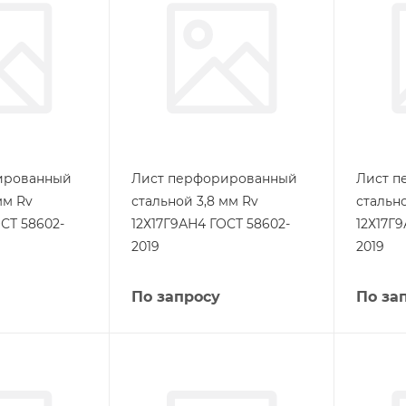
ированный
Лист перфорированный
Лист п
мм Rv
стальной 3,8 мм Rv
стально
СТ 58602-
12Х17Г9АН4 ГОСТ 58602-
12Х17Г
2019
2019
По запросу
По за