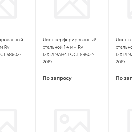
ированный
Лист перфорированный
Лист п
мм Rv
стальной 1,4 мм Rv
стально
СТ 58602-
12Х17Г9АН4 ГОСТ 58602-
12Х17Г
2019
2019
По запросу
По за