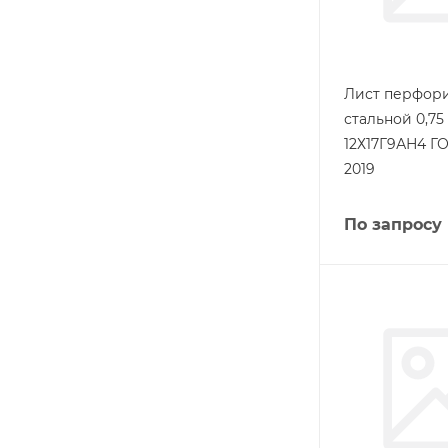
Лист перфор
стальной 0,75
12Х17Г9АН4 ГО
2019
По запросу