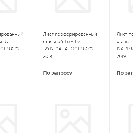
ированный
Лист перфорированный
Лист п
м Rv
стальной 1 мм Rv
стально
СТ 58602-
12Х17Г9АН4 ГОСТ 58602-
12Х17Г
2019
2019
По запросу
По за