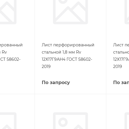
ированный
Лист перфорированный
Лист п
 Rv
стальной 1,8 мм Rv
стально
СТ 58602-
12Х17Г9АН4 ГОСТ 58602-
12Х17Г
2019
2019
По запросу
По за