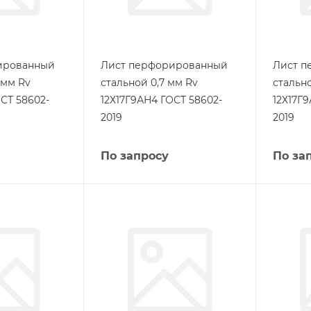
ированный
Лист перфорированный
Лист п
 мм Rv
стальной 0,7 мм Rv
стально
СТ 58602-
12Х17Г9АН4 ГОСТ 58602-
12Х17Г
2019
2019
По запросу
По за