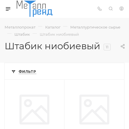
—
—
Металлопрокат
Каталог
Металлургическое сырье
—
—
Штабик
Штабик ниобиевый
Штабик ниобиевый
11
ФИЛЬТР