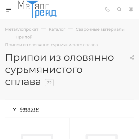
—
—
Металлопрокат
Каталог
Сварочные материалы
—
—
Припой
Припои из оловянно-сурьмянистого сплава
Припои из оловянно-
сурьмянистого
сплава
32
ФИЛЬТР