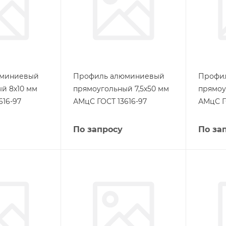
юминиевый
Профиль алюминиевый
Профи
й 8х10 мм
прямоугольный 7,5х50 мм
прямоу
616-97
АМцС ГОСТ 13616-97
АМцС Г
По запросу
По за