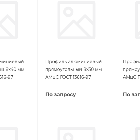
юминиевый
Профиль алюминиевый
Профи
й 8х40 мм
прямоугольный 8х30 мм
прямоу
616-97
АМцС ГОСТ 13616-97
АМцС Г
По запросу
По за