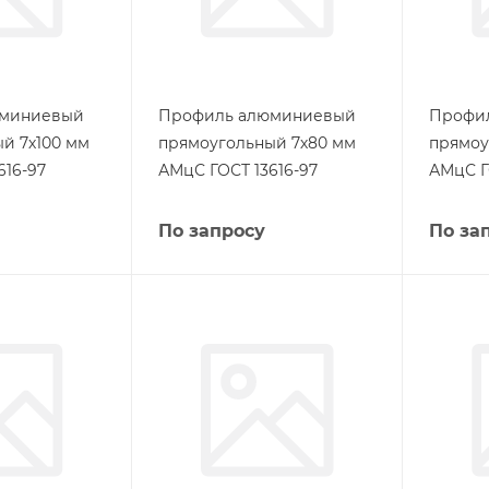
юминиевый
Профиль алюминиевый
Профи
й 7х100 мм
прямоугольный 7х80 мм
прямоу
616-97
АМцС ГОСТ 13616-97
АМцС Г
По запросу
По за