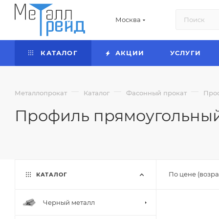
Москва
КАТАЛОГ
АКЦИИ
УСЛУГИ
—
—
—
Металлопрокат
Каталог
Фасонный прокат
Про
Профиль прямоугольны
По цене (возра
КАТАЛОГ
Черный металл