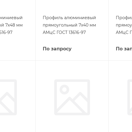
юминиевый
Профиль алюминиевый
Профи
й 7х48 мм
прямоугольный 7х40 мм
прямоу
616-97
АМцС ГОСТ 13616-97
АМцС Г
По запросу
По за