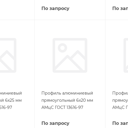
По запросу
По за
юминиевый
Профиль алюминиевый
Профи
й 6х25 мм
прямоугольный 6х20 мм
прямоу
616-97
АМцС ГОСТ 13616-97
АМцС Г
По запросу
По за