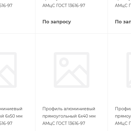
616-97
АМцС ГОСТ 13616-97
АМцС Г
По запросу
По за
юминиевый
Профиль алюминиевый
Профи
й 6х50 мм
прямоугольный 6х40 мм
прямоу
616-97
АМцС ГОСТ 13616-97
АМцС Г