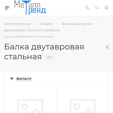
—
—
—
Металлопрокат
Каталог
Фасонный прокат
—
Двутавровая балка (Н-профиль)
Балка двутавровая стальная
Балка двутавровая
стальная
650
ФИЛЬТР