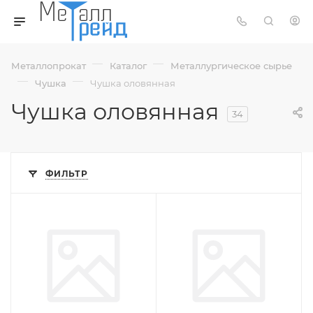
—
—
Металлопрокат
Каталог
Металлургическое сырье
—
—
Чушка
Чушка оловянная
Чушка оловянная
34
ФИЛЬТР