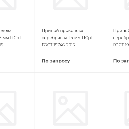
олока
Припой проволока
Припой
6 мм ПСр1
серебряная 1,4 мм ПСр1
серебр
15
ГОСТ 19746-2015
ГОСТ 19
По запросу
По за