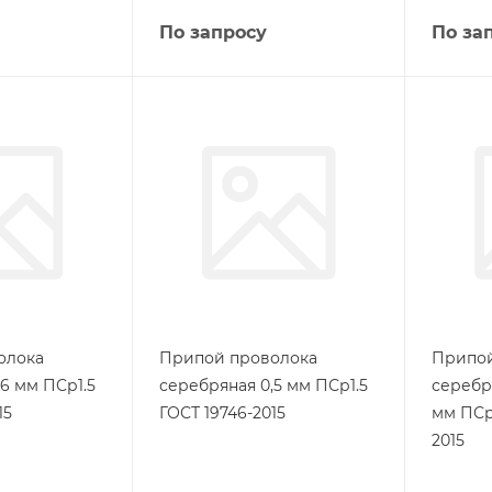
По запросу
По за
олока
Припой проволока
Припой
6 мм ПСр1.5
серебряная 0,5 мм ПСр1.5
серебр
15
ГОСТ 19746-2015
мм ПСр
2015