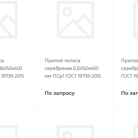
са
Припой полоса
Припой
8х150х400
серебряная 0,3х150х400
серебр
19739-2015
мм ПСр1 ГОСТ 19739-2015
ГОСТ 19
По запросу
По за