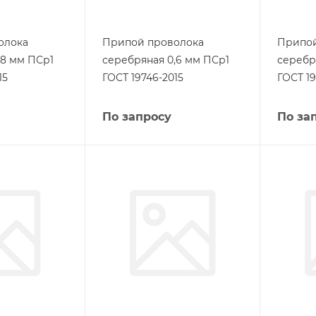
олока
Припой проволока
Припой
,8 мм ПСр1
серебряная 0,6 мм ПСр1
серебр
15
ГОСТ 19746-2015
ГОСТ 19
По запросу
По за