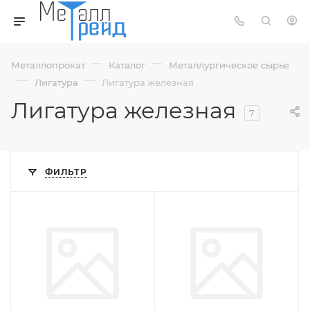
—
—
Металлопрокат
Каталог
Металлургическое сырье
—
—
Лигатура
Лигатура железная
Лигатура железная
7
ФИЛЬТР