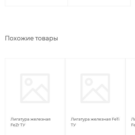
Похожие товары
Лигатура железная
Лигатура железная FeTi
Л
FeZr ТУ
ТУ
F