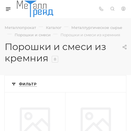
—
—
Металлопрокат
Каталог
Металлургическое сырье
—
—
Порошки и смеси
Порошки и смеси из кремния
Порошки и смеси из
кремния
8
ФИЛЬТР