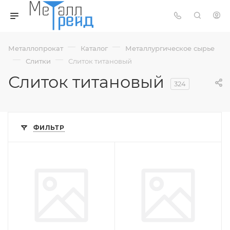
—
—
Металлопрокат
Каталог
Металлургическое сырье
—
—
Слитки
Слиток титановый
Слиток титановый
324
ФИЛЬТР