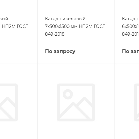
евый
Катод никелевый
Катод 
м НП2М ГОСТ
7х500х1500 мм НП2М ГОСТ
6х500х
849-2018
849-20
По запросу
По за