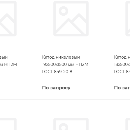
евый
Катод никелевый
Катод 
мм НП2М
19х500х1500 мм НП2М
18х500
ГОСТ 849-2018
ГОСТ 8
По запросу
По за