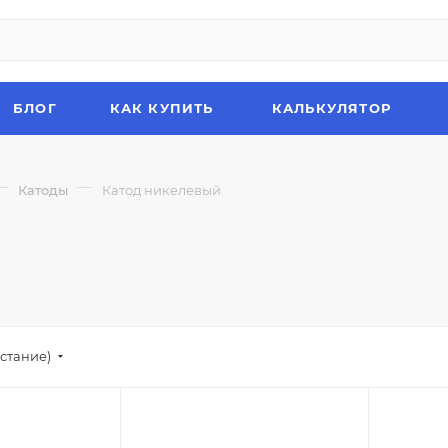
БЛОГ
КАК КУПИТЬ
КАЛЬКУЛЯТОР
—
—
Катоды
Катод никелевый
стание)