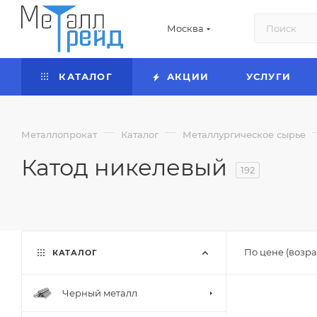
Москва
КАТАЛОГ
АКЦИИ
УСЛУГИ
—
—
Металлопрокат
Каталог
Металлургическое сырье
Катод никелевый
192
По цене (возра
КАТАЛОГ
Черный металл