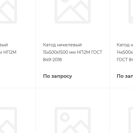
евый
Катод никелевый
Катод 
мм НП2М
15х500х1500 мм НП2М ГОСТ
14х500
849-2018
ГОСТ 8
По запросу
По за