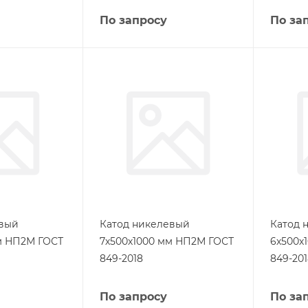
По запросу
По за
евый
Катод никелевый
Катод 
м НП2М ГОСТ
7х500х1000 мм НП2М ГОСТ
6х500х
849-2018
849-20
По запросу
По за