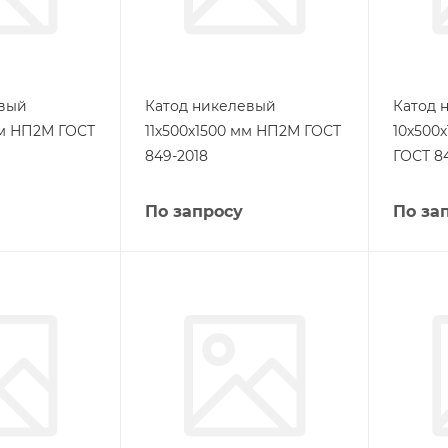
евый
Катод никелевый
Катод 
мм НП2М ГОСТ
11х500х1500 мм НП2М ГОСТ
10х500
849-2018
ГОСТ 8
По запросу
По за