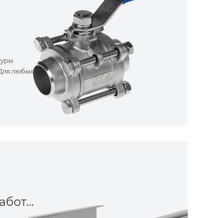
туры
 Для любых
Металлообработка