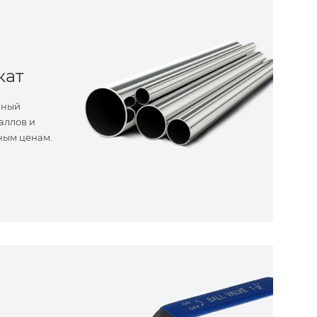
кат
нный
аллов и
ным ценам.