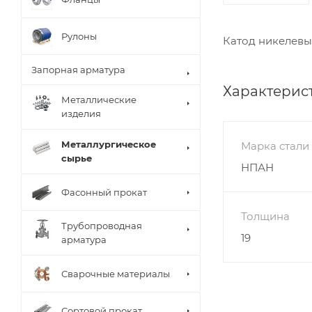
Рулоны
Катод никелевы
Запорная арматура
Характерис
Металлические
изделия
Металлургическое
Марка стали
сырье
НПАН
Фасонный прокат
Толщина
Трубопроводная
19
арматура
Сварочные материалы
Сортовой прокат