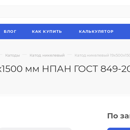
БЛОГ
КАК КУПИТЬ
КАЛЬКУЛЯТОР
—
—
—
Катоды
Катод никелевый
Катод никелевый 19х500х15
х1500 мм НПАН ГОСТ 849-2
По з