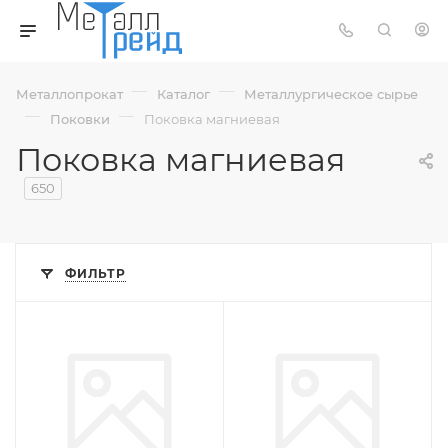
—
—
Металлопрокат
Каталог
Металлургическое сырье
—
—
Поковки
Поковка магниевая
Поковка магниевая
650
ФИЛЬТР