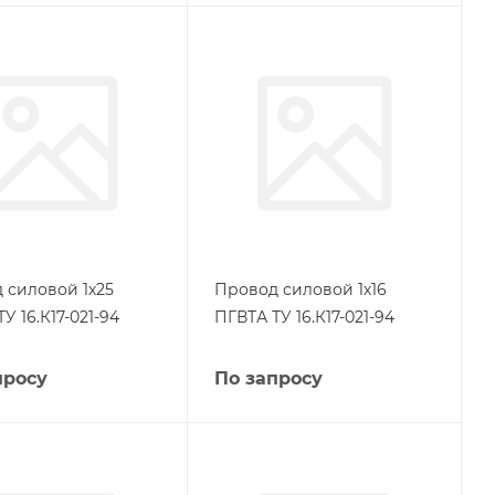
 силовой 1х25
Провод силовой 1х16
У 16.К17-021-94
ПГВТА ТУ 16.К17-021-94
просу
По запросу