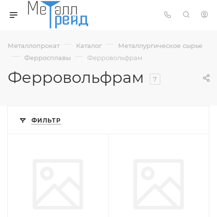
—
—
Металлопрокат
Каталог
Металлургическое сырье
—
—
Ферросплавы
Ферровольфрам
Ферровольфрам
7
ФИЛЬТР