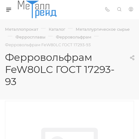
—
—
Металлопрокат
Каталог
Металлургическое сырье
—
—
—
Ферросплавы
Ферровольфрам
Ферровольфрам FeW80LC ГОСТ 17293-93
Ферровольфрам
FeW80LC ГОСТ 17293-
93