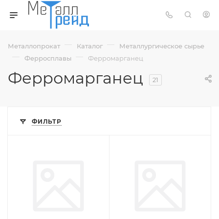
—
—
Металлопрокат
Каталог
Металлургическое сырье
—
—
Ферросплавы
Ферромарганец
Ферромарганец
21
ФИЛЬТР