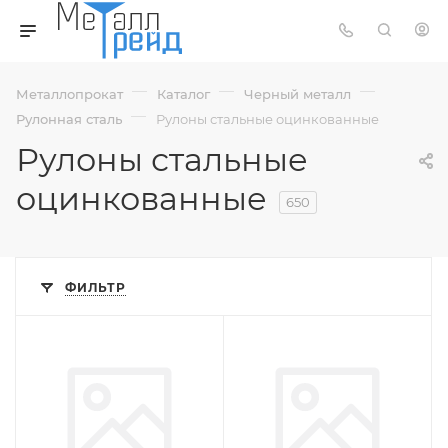
—
—
—
Металлопрокат
Каталог
Черный металл
—
Рулонная сталь
Рулоны стальные оцинкованные
Рулоны стальные
оцинкованные
650
ФИЛЬТР