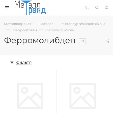
—
—
Металлопрокат
Каталог
Металлургическое сырье
—
—
Ферросплавы
Ферромолибден
Ферромолибден
10
ФИЛЬТР