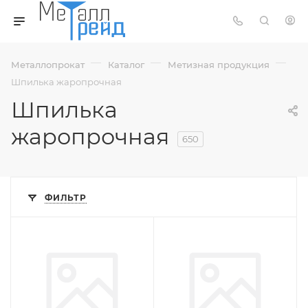
—
—
—
Металлопрокат
Каталог
Метизная продукция
Шпилька жаропрочная
Шпилька
жаропрочная
650
ФИЛЬТР